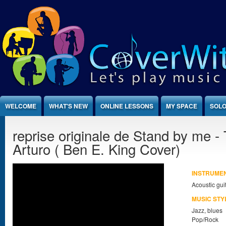
Jump to Content
WELCOME
WHAT'S NEW
ONLINE LESSONS
MY SPACE
SOLO
reprise originale de Stand by me 
Arturo ( Ben E. King Cover)
INSTRUME
Acoustic gui
MUSIC STY
Jazz, blues
Pop/Rock