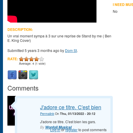
I NEED MU
No
DESCRIPTION:
Un vrai moment sympa à 3 sur une reprise de Stand by me ( Ben
E. King Cover)
Submitted 5 years 3 months ago by
Dom St
.
RATE:
Average:
4
(
1
vote)
Comments
J'adore ce titre. C'est bien
Permalink
On
Thu, 01/13/2022 - 20:12
J'adore ce titre. C'est bien les gars.
By
Wonfoli Musical
Log in
or
register
to post comments