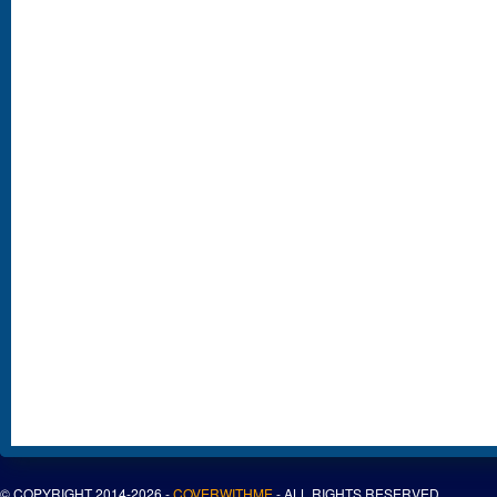
© COPYRIGHT 2014-2026 -
COVERWITHME
- ALL RIGHTS RESERVED