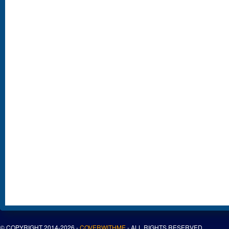
© COPYRIGHT 2014-2026 -
COVERWITHME
- ALL RIGHTS RESERVED