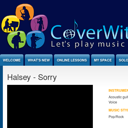
Jump to Content
WELCOME
WHAT'S NEW
ONLINE LESSONS
MY SPACE
SOLO
Halsey - Sorry
INSTRUME
Acoustic gui
Voice
MUSIC STY
Pop/Rock